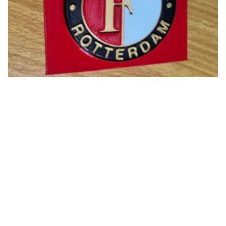
Sigarettendoos Feyenoord XXL (35sig.-pakje)
€
9,70
TOEVOEGEN AAN WINKELWAGEN
FotoBorduren van Wanrooij Copyright 2026 - Alle