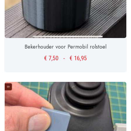
Bekerhouder voor Permobil rolstoel
€
7,50
-
€
16,95
Prijsklasse:
€ 7,50
tot
OPTIES SELECTEREN
€ 16,95