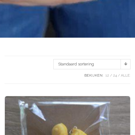
Standaard sortering
BEKIJKEN:
12
24
ALLE: