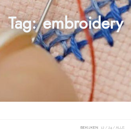
Tag:
embroidery
BEKIJKEN:
12
24
ALLE: