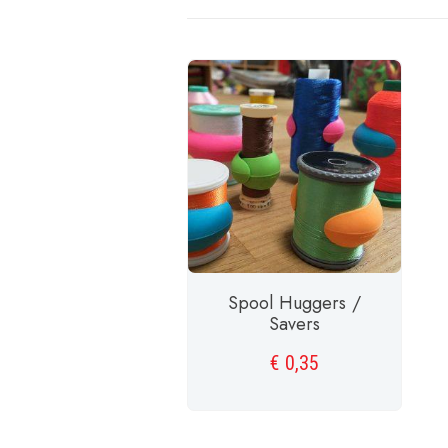
Spool Huggers /
Savers
€
0,35
TOEVOEGEN AAN