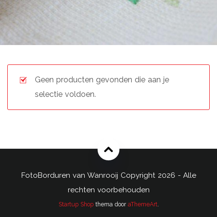
Geen producten gevonden die aan je
selectie voldoen.
FotoBorduren van Wanrooij Copyright 2026 - Alle
rechten voorbehouden
Startup Shop
thema door
aThemeArt
.