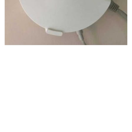
TP Link Deco M5 wandhouder
€
4,00
TOEVOEGEN AAN WINKELWAGEN
FotoBorduren van Wanrooij Copyright 2026 - Alle