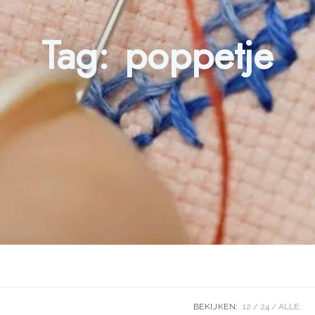
Tag:
poppetje
BEKIJKEN:
12
24
ALLE: