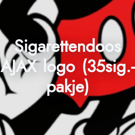
Sigarettendoos
AJAX logo (35sig.-
pakje)