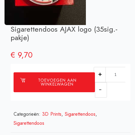
Sigarettendoos AJAX logo (35sig.-
pakje)
€
9,70
Sigarettendo
TOEVOEGEN AAN
AJAX
WINKELWAGEN
logo
(35sig.-
pakje)
Categorieën:
3D Prints
,
Sigarettendoos
,
aantal
Sigarettendoos