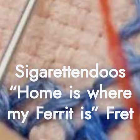
Sigarettendoos
“Home is where
my Ferrit is” Fret