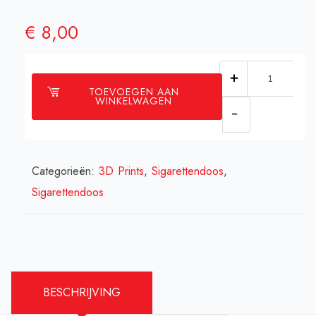
€
8,00
Sigarettendo
TOEVOEGEN AAN
"Home
WINKELWAGEN
is
where
my
Categorieën:
3D Prints
,
Sigarettendoos
,
Ferrit
Sigarettendoos
is"
Fret
aantal
BESCHRIJVING