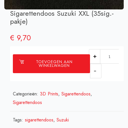
Sigarettendoos Suzuki XXL (35sig.-
pakje)
€
9,70
Sigarettendo
TOEVOEGEN AAN
Suzuki
WINKELWAGEN
XXL
(35sig.-
pakje)
Categorieën:
3D Prints
,
Sigarettendoos
,
aantal
Sigarettendoos
Tags:
sigarettendoos
,
Suzuki