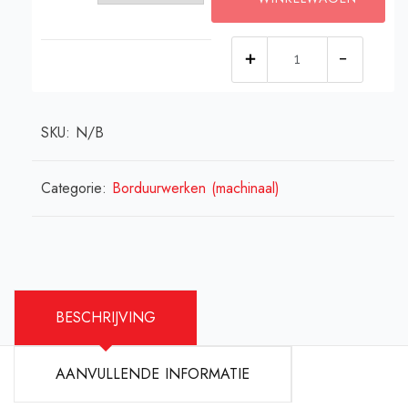
Vlinder
patch
8
SKU:
N/B
cm
bij
8,5
Categorie:
Borduurwerken (machinaal)
cm
(prijs
incl.
verzendkosten)
BESCHRIJVING
in
versch.
AANVULLENDE INFORMATIE
kleuren
aantal