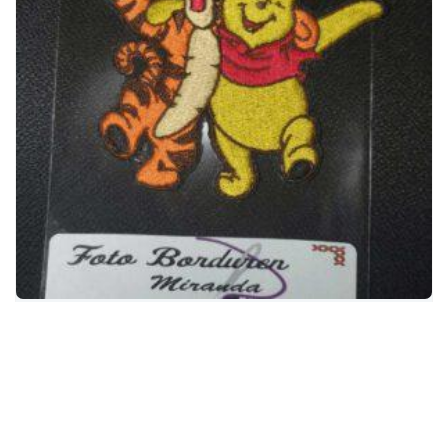
Winnie de Poeh & Tijgertje patch 8 cm bij 10
cm wit (prijs incl. verzendkosten)
€
5,95