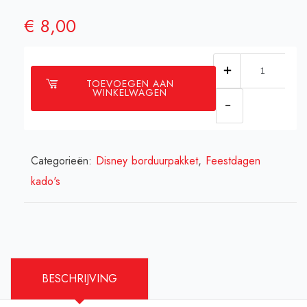
€
8,00
Dagobert
TOEVOEGEN AAN
Duck
WINKELWAGEN
borduurpakk
6
cm
Categorieën:
Disney borduurpakket
,
Feestdagen
bij
kado's
6
cm
aantal
BESCHRIJVING