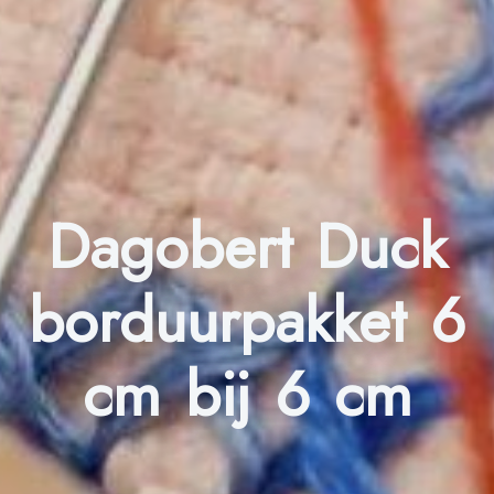
Dagobert Duck
borduurpakket 6
cm bij 6 cm