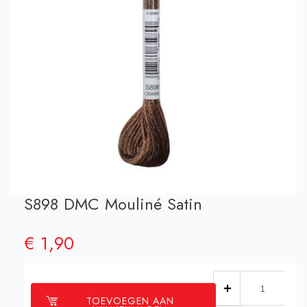
S898 DMC Mouliné Satin
€
1,90
S898
TOEVOEGEN AAN
DMC