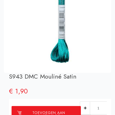
S943 DMC Mouliné Satin
€
1,90
S943
TOEVOEGEN AAN
DMC