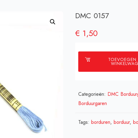
DMC 0157
€
1,50
TOEVOEGEN
WINKELWA
Categorieën:
DMC Borduur
Borduurgaren
Tags:
borduren
,
borduur
,
bo