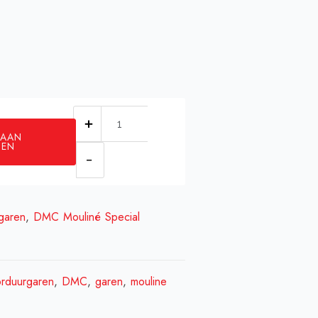
DMC
 AAN
0157
GEN
aantal
garen
,
DMC Mouliné Special
rduurgaren
,
DMC
,
garen
,
mouline