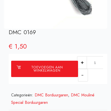
DMC 0169
€
1,50
DMC
TOEVOEGEN AAN
0169
WINKELWAGEN
aantal
Categorieën:
DMC Borduurgaren
,
DMC Mouliné
Special Borduurgaren