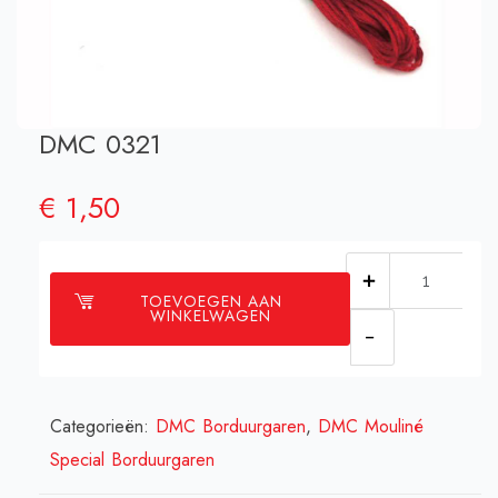
DMC 0321
€
1,50
DMC
TOEVOEGEN AAN
0321
WINKELWAGEN
aantal
Categorieën:
DMC Borduurgaren
,
DMC Mouliné
Special Borduurgaren