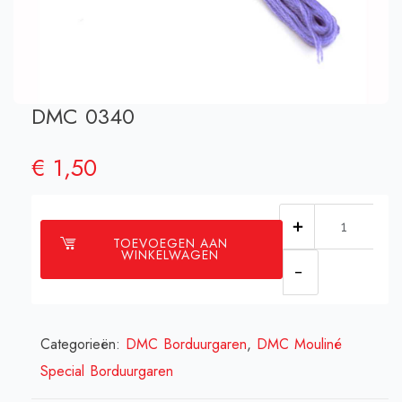
DMC 0340
€
1,50
DMC
TOEVOEGEN AAN
0340
WINKELWAGEN
aantal
Categorieën:
DMC Borduurgaren
,
DMC Mouliné
Special Borduurgaren