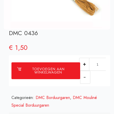
DMC 0436
€
1,50
DMC
TOEVOEGEN AAN
0436
WINKELWAGEN
aantal
Categorieën:
DMC Borduurgaren
,
DMC Mouliné
Special Borduurgaren