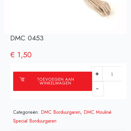
DMC 0453
€
1,50
DMC
TOEVOEGEN AAN
0453
WINKELWAGEN
aantal
Categorieën:
DMC Borduurgaren
,
DMC Mouliné
Special Borduurgaren