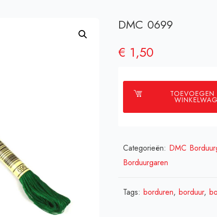
DMC 0699
€
1,50
TOEVOEGEN
WINKELWA
Categorieën:
DMC Borduur
Borduurgaren
Tags:
borduren
,
borduur
,
bo