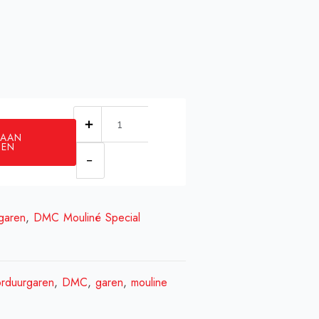
DMC
 AAN
0699
GEN
aantal
garen
,
DMC Mouliné Special
rduurgaren
,
DMC
,
garen
,
mouline