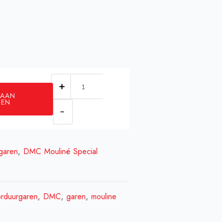
DMC
 AAN
0793
GEN
aantal
garen
,
DMC Mouliné Special
rduurgaren
,
DMC
,
garen
,
mouline