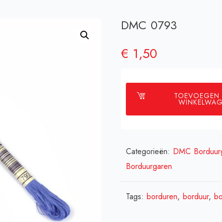
DMC 0793
€
1,50
TOEVOEGEN
WINKELWA
Categorieën:
DMC Borduur
Borduurgaren
Tags:
borduren
,
borduur
,
bo