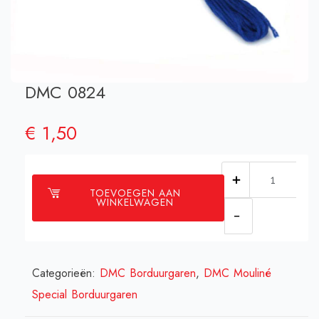
DMC 0824
€
1,50
DMC
TOEVOEGEN AAN
0824
WINKELWAGEN
aantal
Categorieën:
DMC Borduurgaren
,
DMC Mouliné
Special Borduurgaren