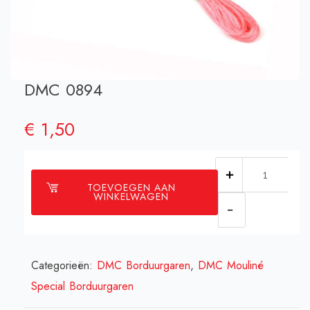
DMC 0894
€
1,50
DMC
TOEVOEGEN AAN
0894
WINKELWAGEN
aantal
Categorieën:
DMC Borduurgaren
,
DMC Mouliné
Special Borduurgaren