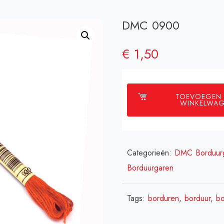
DMC 0900
€
1,50
TOEVOEGEN
WINKELWA
Categorieën:
DMC Borduur
Borduurgaren
Tags:
borduren
,
borduur
,
bo