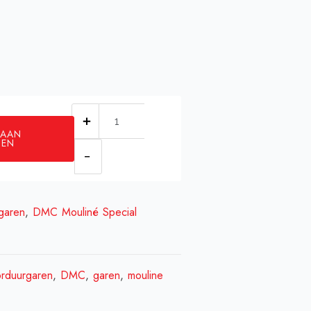
DMC
 AAN
0900
GEN
aantal
garen
,
DMC Mouliné Special
rduurgaren
,
DMC
,
garen
,
mouline