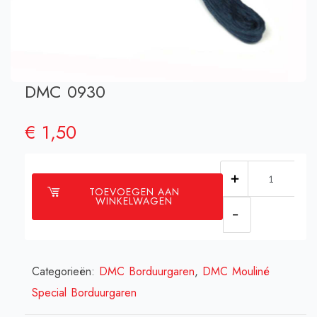
DMC 0930
€
1,50
DMC
TOEVOEGEN AAN
0930
WINKELWAGEN
aantal
Categorieën:
DMC Borduurgaren
,
DMC Mouliné
Special Borduurgaren