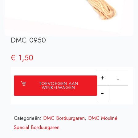
DMC 0950
€
1,50
DMC
TOEVOEGEN AAN
0950
WINKELWAGEN
aantal
Categorieën:
DMC Borduurgaren
,
DMC Mouliné
Special Borduurgaren