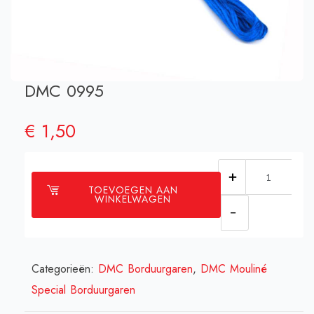
DMC 0995
€
1,50
DMC
TOEVOEGEN AAN
0995
WINKELWAGEN
aantal
Categorieën:
DMC Borduurgaren
,
DMC Mouliné
Special Borduurgaren