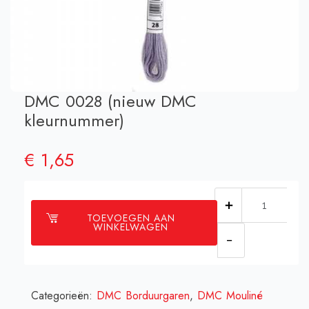
DMC 0028 (nieuw DMC
kleurnummer)
€
1,65
DMC
TOEVOEGEN AAN
0028
WINKELWAGEN
(nieuw
DMC
kleurnummer
Categorieën:
DMC Borduurgaren
,
DMC Mouliné
aantal