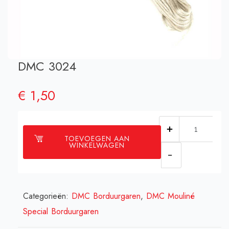
DMC 3024
€
1,50
DMC
TOEVOEGEN AAN
3024
WINKELWAGEN
aantal
Categorieën:
DMC Borduurgaren
,
DMC Mouliné
Special Borduurgaren