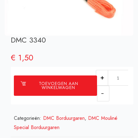
DMC 3340
€
1,50
DMC
TOEVOEGEN AAN
3340
WINKELWAGEN
aantal
Categorieën:
DMC Borduurgaren
,
DMC Mouliné
Special Borduurgaren