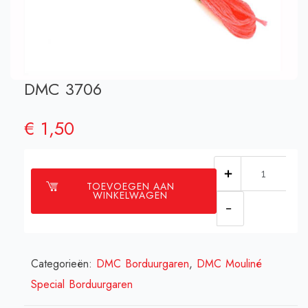
DMC 3706
€
1,50
DMC
TOEVOEGEN AAN
3706
WINKELWAGEN
aantal
Categorieën:
DMC Borduurgaren
,
DMC Mouliné
Special Borduurgaren