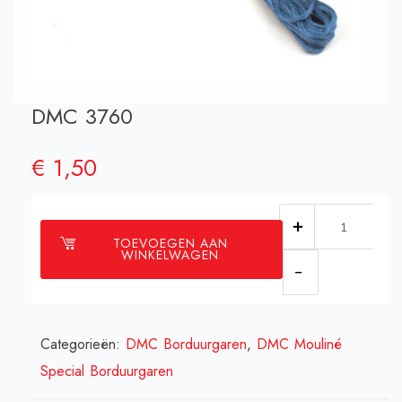
DMC 3760
€
1,50
DMC
TOEVOEGEN AAN
3760
WINKELWAGEN
aantal
Categorieën:
DMC Borduurgaren
,
DMC Mouliné
Special Borduurgaren