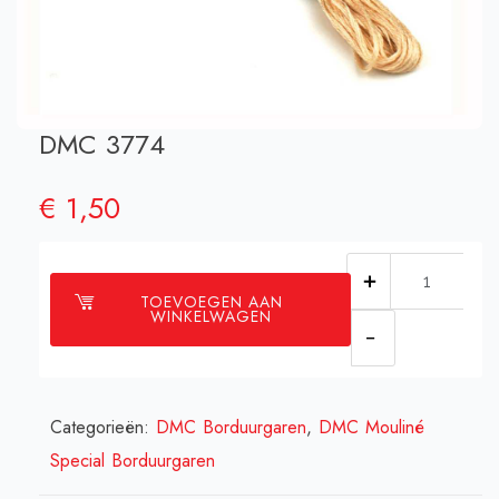
DMC 3774
€
1,50
DMC
TOEVOEGEN AAN
3774
WINKELWAGEN
aantal
Categorieën:
DMC Borduurgaren
,
DMC Mouliné
Special Borduurgaren