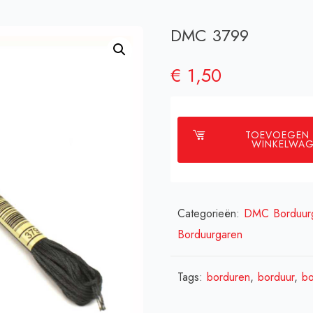
DMC 3799
€
1,50
TOEVOEGEN
WINKELWA
Categorieën:
DMC Borduur
Borduurgaren
Tags:
borduren
,
borduur
,
bo