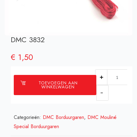
DMC 3832
€
1,50
DMC
TOEVOEGEN AAN
3832
WINKELWAGEN
aantal
Categorieën:
DMC Borduurgaren
,
DMC Mouliné
Special Borduurgaren