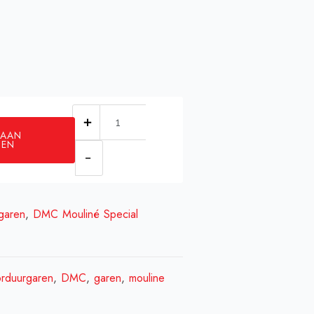
DMC
 AAN
3855
GEN
aantal
garen
,
DMC Mouliné Special
rduurgaren
,
DMC
,
garen
,
mouline