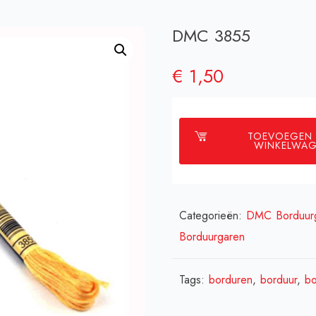
DMC 3855
€
1,50
TOEVOEGEN
WINKELWA
Categorieën:
DMC Borduur
Borduurgaren
Tags:
borduren
,
borduur
,
bo