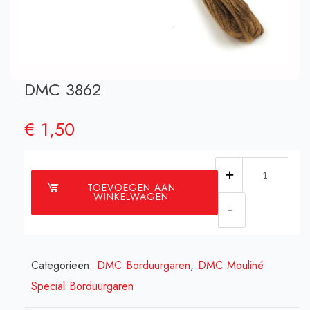
DMC 3862
€
1,50
DMC
TOEVOEGEN AAN
3862
WINKELWAGEN
aantal
Categorieën:
DMC Borduurgaren
,
DMC Mouliné
Special Borduurgaren