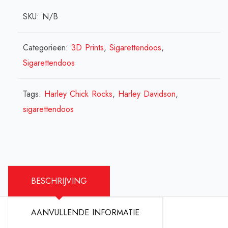
ong.
SKU:
N/B
150
sigaretten
Endless
Categorieën:
3D Prints
,
Sigarettendoos
,
Knot
Sigarettendoos
aantal
Tags:
Harley Chick Rocks
,
Harley Davidson
,
sigarettendoos
BESCHRIJVING
AANVULLENDE INFORMATIE