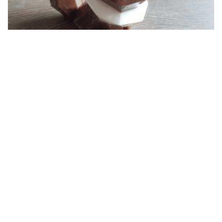
Eevee beeld
€
7,00
TOEVOEGEN AAN WINKELWAGEN