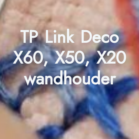
TP Link Deco
X60, X50, X20
wandhouder