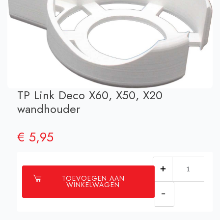
TP Link Deco X60, X50, X20
wandhouder
€
5,95
TP
TOEVOEGEN AAN
Link
WINKELWAGEN
Deco
X60,