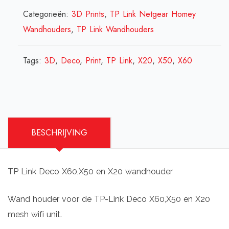
X50,
Categorieën:
3D Prints
,
TP Link Netgear Homey
X20
Wandhouders
,
TP Link Wandhouders
wandhouder
aantal
Tags:
3D
,
Deco
,
Print
,
TP Link
,
X20
,
X50
,
X60
BESCHRIJVING
TP Link Deco X60,X50 en X20 wandhouder
Wand houder voor de TP-Link Deco X60,X50 en X20
mesh wifi unit.