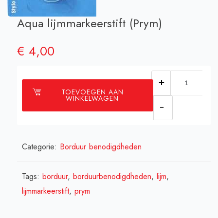
Aqua lijmmarkeerstift (Prym)
€
4,00
Aqua
TOEVOEGEN AAN
lijmmarkeerst
WINKELWAGEN
(Prym)
aantal
Categorie:
Borduur benodigdheden
Tags:
borduur
,
borduurbenodigdheden
,
lijm
,
lijmmarkeerstift
,
prym