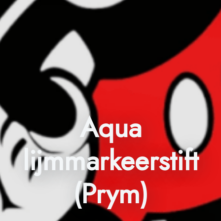
Aqua
lijmmarkeerstift
(Prym)