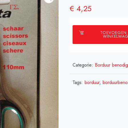
€
4,25
TOEVOEGEN
WINKELWA
Categorie:
Borduur benodi
Tags:
borduur
,
borduurbeno