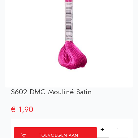
S602 DMC Mouliné Satin
€
1,90
S602
TOEVOEGEN AAN
DMC