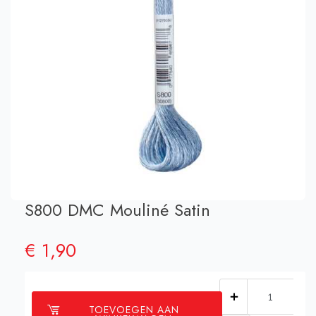
S800 DMC Mouliné Satin
€
1,90
S800
TOEVOEGEN AAN
DMC