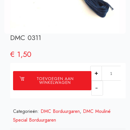
DMC 0311
€
1,50
DMC
TOEVOEGEN AAN
0311
WINKELWAGEN
aantal
Categorieën:
DMC Borduurgaren
,
DMC Mouliné
Special Borduurgaren