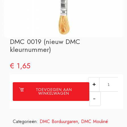
DMC 0019 (nieuw DMC
kleurnummer)
€
1,65
DMC
TOEVOEGEN AAN
0019
WINKELWAGEN
(nieuw
DMC
kleurnummer
Categorieën:
DMC Borduurgaren
,
DMC Mouliné
aantal