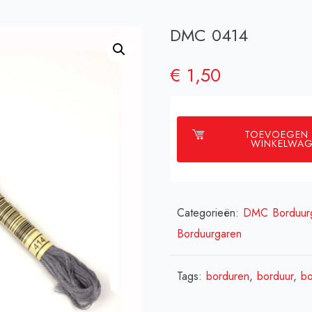
DMC 0414
€
1,50
TOEVOEGEN
WINKELWA
Categorieën:
DMC Borduur
Borduurgaren
Tags:
borduren
,
borduur
,
bo