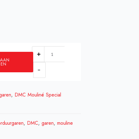
DMC
 AAN
0414
GEN
aantal
garen
,
DMC Mouliné Special
rduurgaren
,
DMC
,
garen
,
mouline