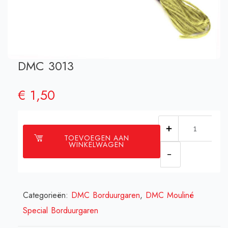
DMC 3013
€
1,50
DMC
TOEVOEGEN AAN
3013
WINKELWAGEN
aantal
Categorieën:
DMC Borduurgaren
,
DMC Mouliné
Special Borduurgaren