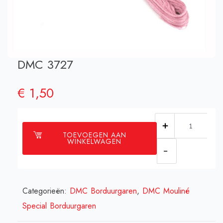
DMC 3727
€
1,50
DMC
TOEVOEGEN AAN
3727
WINKELWAGEN
aantal
Categorieën:
DMC Borduurgaren
,
DMC Mouliné
Special Borduurgaren