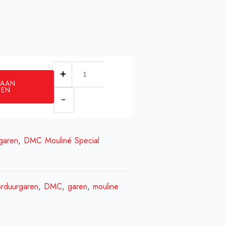
DMC
 AAN
blanc
GEN
aantal
garen
,
DMC Mouliné Special
rduurgaren
,
DMC
,
garen
,
mouline