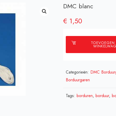
DMC blanc
€
1,50
TOEVOEGEN
WINKELWA
Categorieën:
DMC Borduur
Borduurgaren
Tags:
borduren
,
borduur
,
bo